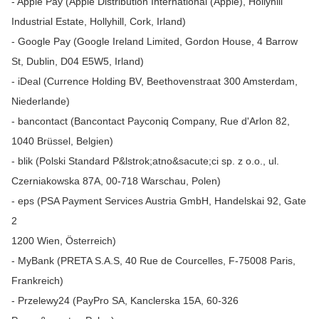
- Apple Pay (Apple Distribution International (Apple), Hollyhill
Industrial Estate, Hollyhill, Cork, Irland)
- Google Pay (Google Ireland Limited, Gordon House, 4 Barrow
St, Dublin, D04 E5W5, Irland)
- iDeal (Currence Holding BV, Beethovenstraat 300 Amsterdam,
Niederlande)
- bancontact (Bancontact Payconiq Company, Rue d'Arlon 82,
1040 Brüssel, Belgien)
- blik (Polski Standard P&lstrok;atno&sacute;ci sp. z o.o., ul.
Czerniakowska 87A, 00-718 Warschau, Polen)
- eps (PSA Payment Services Austria GmbH, Handelskai 92, Gate
2
1200 Wien, Österreich)
- MyBank (PRETA S.A.S, 40 Rue de Courcelles, F-75008 Paris,
Frankreich)
- Przelewy24 (PayPro SA, Kanclerska 15A, 60-326