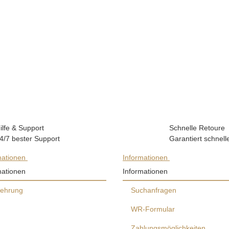
ilfe & Support
Schnelle Retoure
4/7 bester Support
Garantiert schnell
mationen
Informationen
mationen
Informationen
lehrung
Suchanfragen
WR-Formular
Zahlungsmöglichkeiten