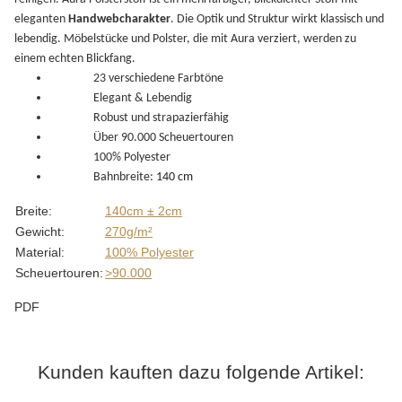
eleganten
Handwebcharakter
. Die Optik und Struktur wirkt klassisch und
lebendig. Möbelstücke und Polster, die mit Aura verziert, werden zu
einem echten Blickfang.
23 verschiedene Farbtöne
Elegant & Lebendig
Robust und
strapazierfähig
Über 90.000 Scheuertouren
100% Polyester
Bahnbreite:
140 cm
Produkteigenschaft
Wert
Breite:
140cm ± 2cm
Gewicht:
270g/m²
Material:
100% Polyester
Scheuertouren:
>90.000
PDF
Kunden kauften dazu folgende Artikel: