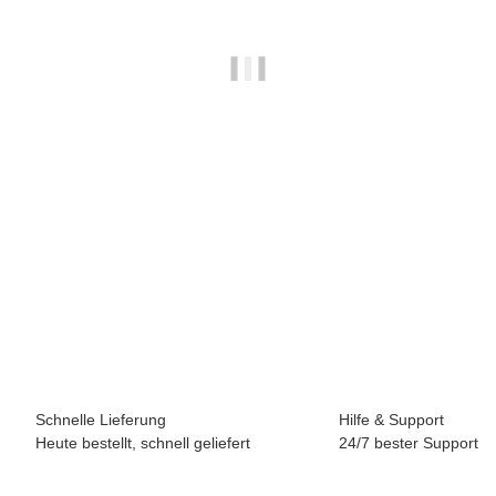
Lincoln
8,95 €
*
Auslaufmodell: Nur noch einzelne Mengen vorhanden. Nicht
nachbestellbar.
Schnelle Lieferung
Hilfe & Support
Heute bestellt, schnell geliefert
24/7 bester Support