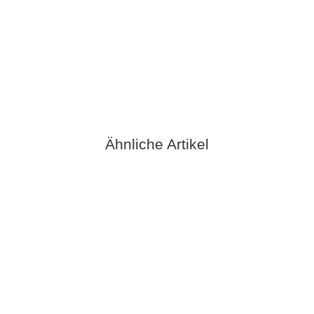
Polsterwatte 1,5m breit 1cm - 100g/m²
1,69 €
*
Sofort verfügbar
Ähnliche Artikel