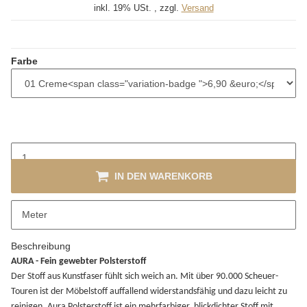
inkl. 19% USt. , zzgl.
Versand
Farbe
IN DEN WARENKORB
x
Dieser Artikel hat Variationen. Wählen Sie bitte die gewünschte
Meter
Variation aus.
Beschreibung
AURA - Fein gewebter Polsterstoff
Der Stoff aus Kunstfaser fühlt sich weich an. Mit über 90.000 Scheuer-
Touren ist der Möbelstoff auffallend widerstandsfähig und dazu leicht zu
reinigen. Aura Polsterstoff ist ein mehrfarbiger, blickdichter Stoff mit