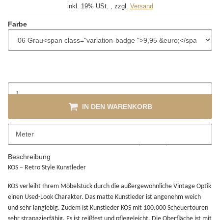
inkl. 19% USt. , zzgl.
Versand
Farbe
IN DEN WARENKORB
x
Bitte beachten Sie das Abnahmeintervall von 1 Meter.
Meter
Bei diesem Artikel ist die Stückzahl teilbar (z. B. 0,5).
Beschreibung
KOS – Retro Style Kunstleder
KOS verleiht Ihrem Möbelstück durch die außergewöhnliche Vintage Optik
einen Used-Look Charakter. Das matte Kunstleder ist angenehm weich
und sehr langlebig. Zudem ist Kunstleder KOS mit 100.000 Scheuertouren
sehr strapazierfähig. Es ist reißfest und pflegeleicht. Die Oberfläche ist mit