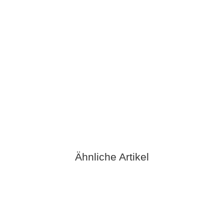
KOS 01 Steingrau
9,95 €
*
Sofort verfügbar
Ähnliche Artikel