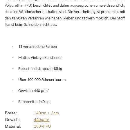
Polyurethan (PU) beschichtet und daher ausgesprochen umweltfreundlich,
da keine Weichmacher enthalten sind. Die Verarbeitung ist problemlos mit
den gängigen Verfahren wie nähen, kleben und tackern möglich. Der Stoff
franst beim Schneiden nicht aus.
·
11 verschiedene Farben
·
Mattes Vintage Kunstleder
·
Robust und strapazierfähig
·
Über 100.000 Scheuertouren
·
Gewicht: 440 g/m²
·
Bahnbreite: 140 cm
Produkteigenschaft
Wert
Breite:
140cm ± 2cm
Gewicht:
440g/m²
Material:
100% PU