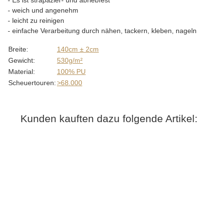
- Es ist strapazier- und abriebfest
- weich und angenehm
- leicht zu reinigen
- einfache Verarbeitung durch nähen, tackern, kleben, nageln
Produkteigenschaft
Wert
Breite:
140cm ± 2cm
Gewicht:
530g/m²
Material:
100% PU
Scheuertouren:
>68.000
Kunden kauften dazu folgende Artikel: