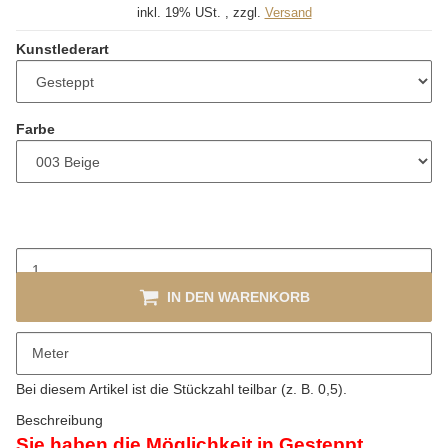
inkl. 19% USt. , zzgl.
Versand
Kunstlederart
Farbe
IN DEN WARENKORB
x
Bitte beachten Sie die Mindestabnahme von 1 Meter.
Meter
Bitte beachten Sie das Abnahmeintervall von 1 Meter.
Bei diesem Artikel ist die Stückzahl teilbar (z. B. 0,5).
Beschreibung
Sie haben die Möglichkeit in
Gesteppt