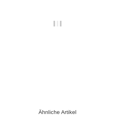
Kunstleder Gesteppt 029 Grau
8,99 €
*
Knapper Lagerbestand
Ähnliche Artikel