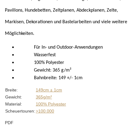
Pavillons, Hundebetten, Zeltplanen, Abdeckplanen, Zelte,
Markisen, Dekorationen und Bastelarbeiten und viele weitere
Möglichkeiten.
Für In- und Outdoor-Anwendungen
Wasserfest
100% Polyester
Gewicht: 365 g/m²
Bahnbreite: 149 +/- 1cm
Produkteigenschaft
Wert
Breite:
149cm ± 1cm
Gewicht:
365g/m²
Material:
100% Polyester
Scheuertouren:
>100.000
PDF