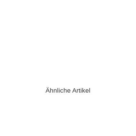
Oxford 600D 96 Braun
5,90 €
*
Sofort verfügbar
Ähnliche Artikel