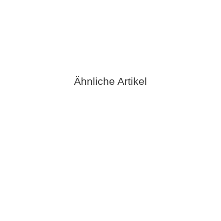
Kunstleder Soft 031 Weiß
5,99 €
*
Sofort verfügbar
Ähnliche Artikel