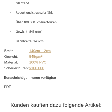
·
Glänzend
·
Robust und strapazierfähig
·
Über 100.000 Scheuertouren
·
Gewicht: 545 g/m²
·
Bahnbreite: 140 cm
Produkteigenschaft
Wert
Breite:
140cm ± 2cm
Gewicht:
545g/m²
Material:
100% PVC
Scheuertouren:
>100.000
Benachrichtigen, wenn verfügbar
PDF
Kunden kauften dazu folgende Artikel: